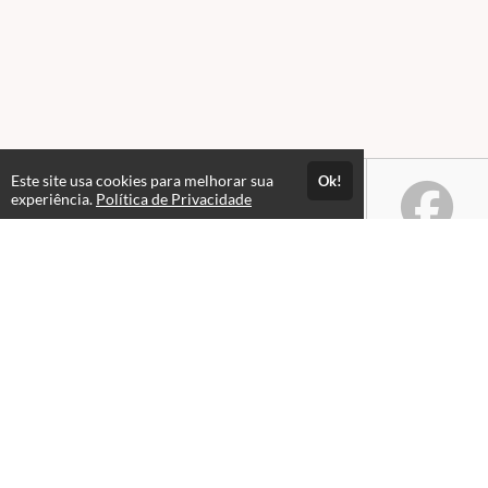
Este site usa cookies para melhorar sua
Ok!
experiência.
Política de Privacidade
Atendimento
De segunda a sexta, das 08hs às 18hs.
+5561983046464