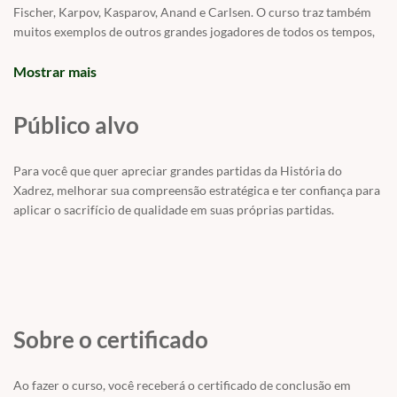
Fischer, Karpov, Kasparov, Anand e Carlsen. O curso traz também
muitos exemplos de outros grandes jogadores de todos os tempos,
incluíndo alguns brasileiros como Mecking, Leitão e Vescovi.
Você também terá acesso à página de downloads, onde poderá
Mostrar mais
baixar o pgn com as partidas do curso e mais vários arquivos pgn
complementares.
Público alvo
Também estão disponíveis para download e como visor na própria
plataforma, arquivos pdf, um com todos os diagramas isolados, para
funcionar como exercício, e outro completo com todas as partidas.
Para você que quer apreciar grandes partidas da História do
O prazo de acesso ao curso é de 2 anos, com o suporte
Xadrez, melhorar sua compreensão estratégica e ter confiança para
individualizado, diretamente com o MF Adriano Valle.
aplicar o sacrifício de qualidade em suas próprias partidas.
Sobre o certificado
Ao fazer o curso, você receberá o certificado de conclusão em