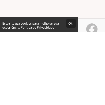
Este site usa cookies para melhorar sua
Ok!
experiência.
Política de Privacidade
Atendimento
De segunda a sexta, das 08hs às 18hs.
+5561983046464
Fale Conosco