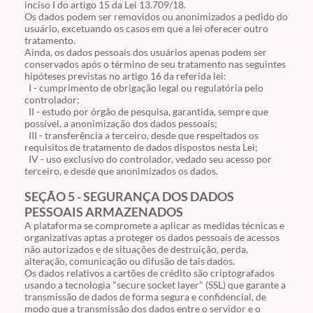
inciso
I
do artigo
15
da Lei
13.709
/18.
Os dados podem ser removidos ou anonimizados a pedido do
usuário, excetuando os casos em que a lei oferecer outro
tratamento.
Ainda, os dados pessoais dos usuários apenas podem ser
conservados após o término de seu tratamento nas seguintes
hipóteses previstas no artigo 16 da referida lei:
I - cumprimento de obrigação legal ou regulatória pelo
controlador;
II - estudo por órgão de pesquisa, garantida, sempre que
possível, a anonimização dos dados pessoais;
III - transferência a terceiro, desde que respeitados os
requisitos de tratamento de dados dispostos nesta Lei;
IV - uso exclusivo do controlador, vedado seu acesso por
terceiro, e desde que anonimizados os dados.
SEÇÃO 5 - SEGURANÇA DOS DADOS
PESSOAIS ARMAZENADOS
A plataforma se compromete a aplicar as medidas técnicas e
organizativas aptas a proteger os dados pessoais de acessos
não autorizados e de situações de destruição, perda,
alteração, comunicação ou difusão de tais dados.
Os dados relativos a cartões de crédito são criptografados
usando a tecnologia "secure socket layer" (SSL) que garante a
transmissão de dados de forma segura e confidencial, de
modo que a transmissão dos dados entre o servidor e o