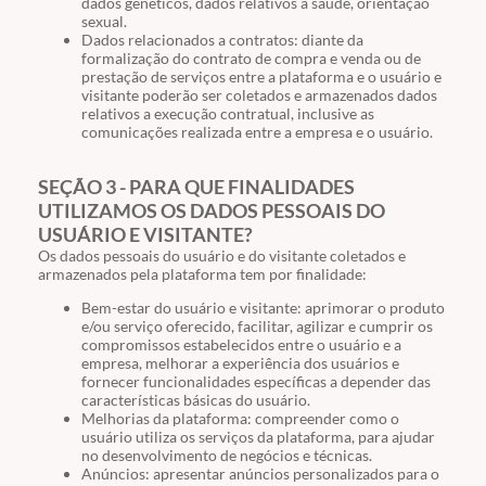
dados genéticos, dados relativos à saúde, orientação
sexual.
Dados relacionados a contratos: diante da
formalização do contrato de compra e venda ou de
prestação de serviços entre a plataforma e o usuário e
visitante poderão ser coletados e armazenados dados
relativos a execução contratual, inclusive as
comunicações realizada entre a empresa e o usuário.
SEÇÃO 3 - PARA QUE FINALIDADES
UTILIZAMOS OS DADOS PESSOAIS DO
USUÁRIO E VISITANTE?
Os dados pessoais do usuário e do visitante coletados e
armazenados pela plataforma tem por finalidade:
Bem-estar do usuário e visitante: aprimorar o produto
e/ou serviço oferecido, facilitar, agilizar e cumprir os
compromissos estabelecidos entre o usuário e a
empresa, melhorar a experiência dos usuários e
fornecer funcionalidades específicas a depender das
características básicas do usuário.
Melhorias da plataforma: compreender como o
usuário utiliza os serviços da plataforma, para ajudar
no desenvolvimento de negócios e técnicas.
Anúncios: apresentar anúncios personalizados para o