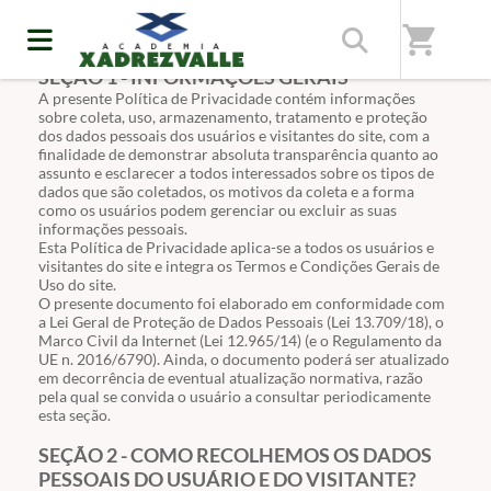
shopping_cart
SEÇÃO 1 - INFORMAÇÕES GERAIS
A presente Política de Privacidade contém informações
sobre coleta, uso, armazenamento, tratamento e proteção
dos dados pessoais dos usuários e visitantes do site, com a
finalidade de demonstrar absoluta transparência quanto ao
assunto e esclarecer a todos interessados sobre os tipos de
dados que são coletados, os motivos da coleta e a forma
como os usuários podem gerenciar ou excluir as suas
informações pessoais.
Esta Política de Privacidade aplica-se a todos os usuários e
visitantes do site e integra os Termos e Condições Gerais de
Uso do site.
O presente documento foi elaborado em conformidade com
a Lei Geral de Proteção de Dados Pessoais (Lei
13.709
/18), o
Marco Civil da Internet
(Lei
12.965
/14) (e o Regulamento da
UE n. 2016/6790). Ainda, o documento poderá ser atualizado
em decorrência de eventual atualização normativa, razão
pela qual se convida o usuário a consultar periodicamente
esta seção.
SEÇÃO 2 - COMO RECOLHEMOS OS DADOS
PESSOAIS DO USUÁRIO E DO VISITANTE?