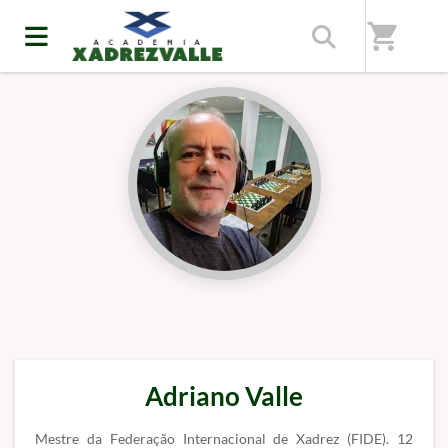
Início
/
Professores(as)
shopping_cart
Adriano Valle
Mestre da Federação Internacional de Xadrez (FIDE). 12