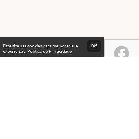
Este site usa cookies para melhorar sua
Ok!
experiência.
Política de Privacidade
Atendimento
De segunda a sexta, das 08hs às 18hs.
+5561983046464
Fale Conosco