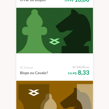
12x R$
100,00 ou
3 horas
R$
8,33
Bispo ou Cavalo?
12x R$