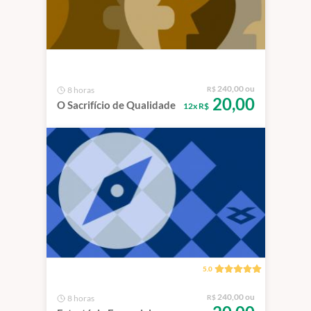
240,00 ou
8 horas
R$
20,00
O Sacrifício de Qualidade
12x R$
5.0
240,00 ou
8 horas
R$