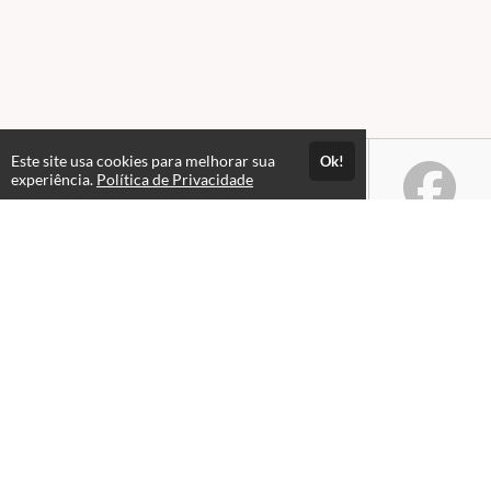
Este site usa cookies para melhorar sua
Ok!
experiência.
Política de Privacidade
Atendimento
De segunda a sexta, das 08hs às 18hs.
+5561983046464
Fale Conosco